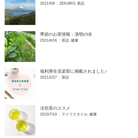
2021/5/9
ZENJIRO
,
茶話
季節のお茶情報：清明の頃
2021/4/16
茶話
,
健康
福利厚生倶楽部に掲載されました♪
2021/2/27
茶話
冷煎茶のススメ
2023/7/19
ライフスタイル
,
健康