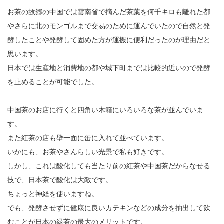
お茶の故郷の中国では雲南省で摘んだ茶葉を何千キロも離れた都
やさらに北のモンゴルまで交易のために運んでいたので自然と発
酵したことや発酵して固めた方が運搬に便利だったのが理由だと
思います。
日本では生産地と消費地の都や城下町までは比較的近いので発酵
を止めることが可能でした。
中国茶のお店に行くと四角い木箱にいろいろな茶が並んでいま
す。
また紅茶の店も壁一面に缶に入れて並べています。
いかにも、お茶やさんらしい光景で私も好きです。
しかし、これは酸化しても当たり前の紅茶や中国茶だからなせる
技で、日本茶で酸化は大敵です。
ちょっと神経を使いますね。
でも、発酵させずに健康に良いカテキンなどの成分を抽出して飲
むことが日本の緑茶の最大のメリットです。